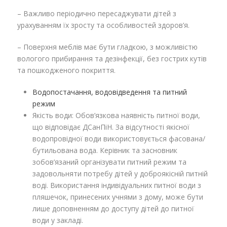
– Важливо періодично пересаджувати дітей з
урахуванням їх зросту та особливостей здоров’я.
– Поверхня меблів має бути гладкою, з можливістю
вологого прибирання та дезінфекції, без гострих кутів
та пошкодженого покриття.
Водопостачання, водовідведення та питний
режим
Якість води: Обов’язкова наявність питної води,
що відповідає ДСанПіН. За відсутності якісної
водопровідної води використовується фасована/
бутильована вода. Керівник та засновник
зобов’язаний організувати питний режим та
задовольняти потребу дітей у доброякісній питній
воді. Використання індивідуальних питної води з
пляшечок, принесених учнями з дому, може бути
лише доповненням до доступу дітей до питної
води у закладі.