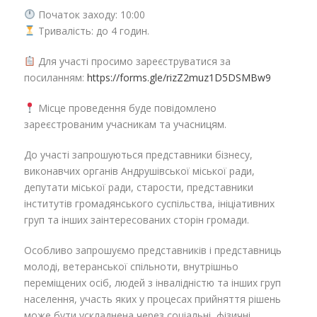
Початок заходу: 10:00
Тривалість: до 4 годин.
Для участі просимо зареєструватися за
посиланням:
https://forms.gle/rizZ2muz1D5DSMBw9
Місце проведення буде повідомлено
зареєстрованим учасникам та учасницям.
До участі запрошуються представники бізнесу,
виконавчих органів Андрушівської міської ради,
депутати міської ради, старости, представники
інститутів громадянського суспільства, ініціативних
груп та інших заінтересованих сторін громади.
Особливо запрошуємо представників і представниць
молоді, ветеранської спільноти, внутрішньо
переміщених осіб, людей з інвалідністю та інших груп
населення, участь яких у процесах прийняття рішень
може бути ускладнена через соціальні, фізичні,