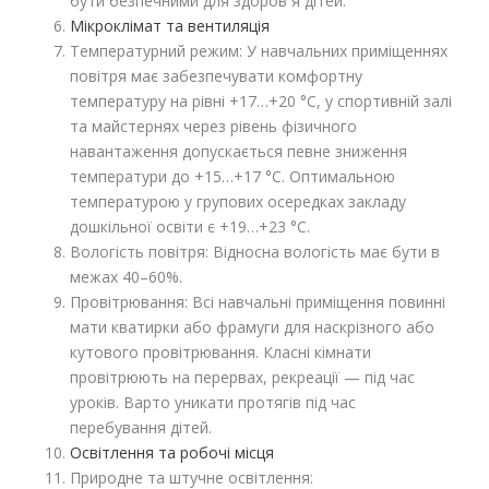
бути безпечними для здоров`я дітей.
Мікроклімат та вентиляція
Температурний режим: У навчальних приміщеннях
повітря має забезпечувати комфортну
температуру на рівні +17…+20 °C, у спортивній залі
та майстернях через рівень фізичного
навантаження допускається певне зниження
температури до +15…+17 °C. Оптимальною
температурою у групових осередках закладу
дошкільної освіти є +19…+23 °C.
Вологість повітря: Відносна вологість має бути в
межах 40–60%.
Провітрювання: Всі навчальні приміщення повинні
мати кватирки або фрамуги для наскрізного або
кутового провітрювання. Класні кімнати
провітрюють на перервах, рекреації — під час
уроків. Варто уникати протягів під час
перебування дітей.
Освітлення та робочі місця
Природне та штучне освітлення: