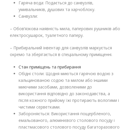
Гаряча вода: Подається до санвузлів,
умивальників, душових та харчоблоку.
Санвузли:
– Обов’язкова наявність мила, паперових рушників або
електросушарок, туалетного паперу.
– Прибиральний інвентар для санвузлів маркується
окремо та зберігається в спеціальному приміщенні.
Стан приміщень та прибирання
Обідні столи: Щодня миються гарячою водою з
кальцинованою содою та милом або іншими
миючими засобами, дозволеними до
використання відповідно до законодавства, а
після кожного прийому їжі протирають вологими і
чистими серветками.
Забороняється: Використання пощербленого,
емальованого, алюмінієвого столового посуду і
пластмасового столового посуду багаторазового