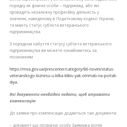
порядку як фізичні особи – підприємці, або які
провадять незалежну професійну діяльність у
значенні, наведеному в Податковому кодексі України,
та мають статус суб’єкта ветеранського
підприємництва.
З порядком набуття статусу суб’єкта ветеранського
підприємництва ви можете ознайомитись за
посиланням
https://mva.gov.ua/prescenter/category/86-novini/status-
veteranskogo-biznesu-u-kilka-klikiv-yak-otrimati-na-portali-
diya.
Які документи необхідно подати, щоб отримати
компенсацію
До заявки про компенсацію додаються такі документи:
– документ що посвідчує особу Заявника (копія