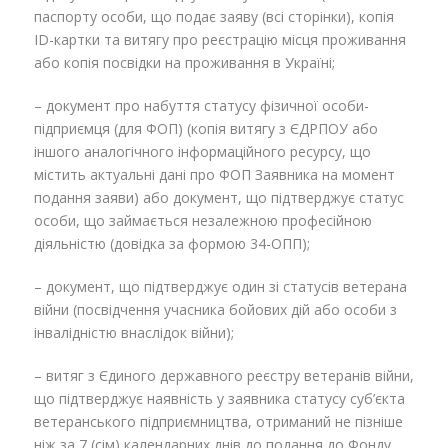
паспорту особи, що подає заяву (всі сторінки), копія
ID-картки та витягу про реєстрацію місця проживання
або копія посвідки на проживання в Україні;
– документ про набуття статусу фізичної особи-
підприємця (для ФОП) (копія витягу з ЄДРПОУ або
іншого аналогічного інформаційного ресурсу, що
містить актуальні дані про ФОП Заявника на момент
подання заяви) або документ, що підтверджує статус
особи, що займається незалежною професійною
діяльністю (довідка за формою 34-ОПП);
– документ, що підтверджує один зі статусів ветерана
війни (посвідчення учасника бойових дій або особи з
інвалідністю внаслідок війни);
– витяг з Єдиного державного реєстру ветеранів війни,
що підтверджує наявність у заявника статусу суб’єкта
ветеранського підприємництва, отриманий не пізніше
ніж за 7 (сім) календарних днів до подання до Фонду