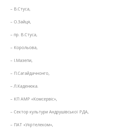
– В.Стуса,
– О.Зайця,
– пр. В.Стуса,
– Корольова,
– І.Мазепи,
– П.Сагайдачнонго,
– Л.Каденюка.
– КП АМР «Комсервіс»,
– Сектор культури Андрушівської РДА,
– ПАТ «Укртелеком»,