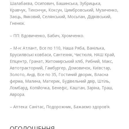
Шалабаєва, Осипович, Башинська, Зубрицька,
Кравчук, Тихончук, Коксун, Цимбровський, Музиченко,
Заєць, Ямковий, Селянський, Мосьпан, Дідіківський,
Гненюк.
– ПП: Вдовиченко, Бабич, Хромченко.
– М-н: Атлант, Все по 110, Наша Ряба, Ванілька,
Брусилівські ковбаси, Сантехнік, Чистюля, НАШ Край,
Епіцентр, Гранат, Житомирський хліб, Рибний, Макс,
Автотракторний, Гамбургер, Домовичок, Київстар,
Золото, Анді, Все по 35, Гостиний дворик, Власна
ферма, Малина, Материк, Будівельний двір, Штіль,
Ломбард, Копійочка, Бенефіс, Каштан, Заріна, Траш,
Аврора.
– Аптека: Санітас, Подорожник, Бажаємо здоров’я.
ОГОЛОШЕННЯ