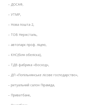
– ДОСАФ,
– УТМР,
– Нова пошта-2,
– ТОВ Нержсталь,
– автопарк проф. ліцею,
– КНС(біля обеліска),
– ТДВ фабрика «Восход»,
– ДП «Попільнянське лісове господарство»,
– ритуальний салон Піраміда,
– Приватбанк,