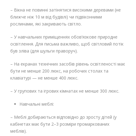
– Вікна не повинні затінятися високими деревами (не
ближче ніж 10 м від будівлі) чи підвіконними
рослинами, які закривають світло.
– У навчальних приміщеннях обов’язкове природне
освітлення. Для письма важливо, щоб світловий потік
був зліва (для шульги праворуч).
– На екранах технічних засобів рівень освітленості має
бути не менше 200 люкс, на робочих столах та
клавіатурі — не менше 400 люкс.
– У групових та ігрових кімнатах не менше 300 люкс.
Навчальні меблі:
– Меблі добираються відповідно до зросту дітей (у
кабінетах має бути 2–3 розміри промаркованих
меблів).