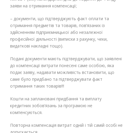
заяви на отримання компенсації;
– документи, що підтверджують факт оплати та
отримання предметів та товарів, пов’язаних із
здійсненням підприємницької або незалежної
професійної діяльності (виписки з рахунку, чеки,
видаткові накладні тощо).
Подані документи мають підтверджувати, що заявлені
до компенсації витрати понесені саме особою, яка
подає заяву, надавати можливість встановити, що
саме було придбано та підтверджувати факт
отримання таких товарів!!!
Кошти на заплановані придбання та виплату
кредитних зобов’язань за програмою не
компенсуються.
Повторна компенсація витрат одній і тій самій особі не
допускається.