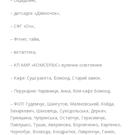
– Ощадбанк,
– дитсадок «Дзвіночок»,
– СФГ «Січ»,
– Фітнес тайм,
– ветаптека,
– КП АМР «КОМСЕРВІС» вуличне освітлення
– Кафе: Суші ракета, Бомонд, Старий замок.
– Перукарня: Чарівниця, Анна, біля кафе Бомонд.
– ФОП: Гудемчук, Шангутов, Маліновський, Койда,
Захаркевич, Шаховець, Суходольська, Деркач,
Гринішина, Чупринська, Остапчук, Герасимчук,
Павлушко, Тушак, Аверянова, Воровченко, Карпенко,
Чорнобук, Воєвода, Кондратюк, Лавренчук, Ганюк,