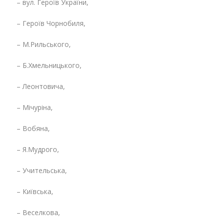
– вул. Героїв України,
– Героїв Чорнобиля,
– М.Рильського,
– Б.Хмельницького,
– Леонтовича,
– Мічуріна,
– Вобяна,
– Я.Мудрого,
– Учительська,
– Київська,
– Веселкова,