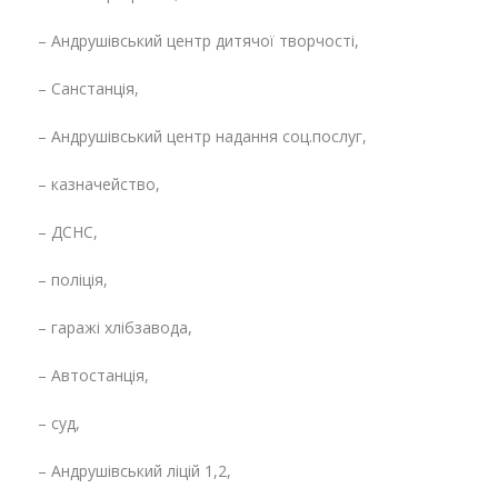
– Андрушівський центр дитячої творчості,
– Санстанція,
– Андрушівський центр надання соц.послуг,
– казначейство,
– ДСНС,
– поліція,
– гаражі хлібзавода,
– Автостанція,
– суд,
– Андрушівський ліцій 1,2,