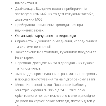
використання.
Дезінфекція: Щоденне вологе прибирання із
застосуванням мийних та дезінфікуючих засобів,
дозволених МОЗ.
Прибирання приміщень: Проводиться при
відчинених вікнах.
Організація харчування та медогляди
Справність: Кухонного обладнання, холодильників
та системи вентиляції.
Забезпеченість: Столовим, кухонними посудом та
інвентарем.
Персонал: Досвідчених та відповідальних кухарів
та їх помічників.
Умови: Для приготування страв, миття поверхонь
в процесі приготування та на підготовчому етапі.
Меню: На основі вимог Постанови Кабінету
Міністрів України № 305 від 24.03.2021 року
орієнтовного чотиритижневого меню відповідно
до умов на харчоблоках закладів, потреб дітей у