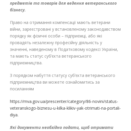
предметів та товарів для ведення ветеранського
бізнесу.
Право на отримання компенсації мають ветерани
війни, зареєстровані у встановленому законодавством
порядку як фізичні особи – підприємці, або які
провадять незалежну професійну діяльність у
значенні, наведеному в Податковому кодексі України,
та мають статус суб’єкта ветеранського
підприємництва.
З порядком набуття статусу суб’єкта ветеранського
підприємництва ви можете ознайомитись за
посиланням
https://mva.gov.ua/prescenter/category/86-novini/status-
veteranskogo-biznesu-u-kilka-klikiv-yak-otrimati-na-portali-
diya.
Які документи необхідно подати, щоб отримати