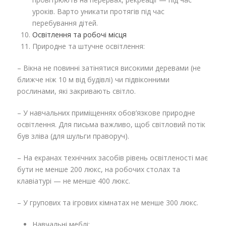
уроків. Варто уникати протягів під час
перебування дітей.
Освітлення та робочі місця
Природне та штучне освітлення:
– Вікна не повинні затінятися високими деревами (не
ближче ніж 10 м від будівлі) чи підвіконними
рослинами, які закривають світло.
– У навчальних приміщеннях обов’язкове природне
освітлення. Для письма важливо, щоб світловий потік
був зліва (для шульги праворуч).
– На екранах технічних засобів рівень освітленості має
бути не менше 200 люкс, на робочих столах та
клавіатурі — не менше 400 люкс.
– У групових та ігрових кімнатах не менше 300 люкс.
Навчальні меблі: