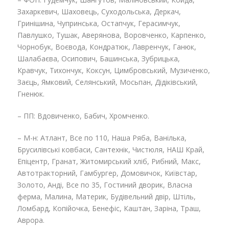
Захаркевич, Шаховець, Суходольська, Деркач,
Гринішина, Чупринська, Остапчук, Герасимчук,
Павлушко, Тушак, Аверянова, Воровченко, Карпенко,
Чорнобук, Воєвода, Кондратюк, Лавренчук, Ганюк,
Шалабаєва, Осипович, Башинська, Зубрицька,
Кравчук, Тихончук, Коксун, Цимбровський, Музиченко,
Заєць, Ямковий, Селянський, Мосьпан, Дідіківський,
Гненюк.
– ПП: Вдовиченко, Бабич, Хромченко.
– М-н: Атлант, Все по 110, Наша Ряба, Ванілька,
Брусилівські ковбаси, Сантехнік, Чистюля, НАШ Край,
Епіцентр, Гранат, Житомирський хліб, Рибний, Макс,
Автотракторний, Гамбургер, Домовичок, Київстар,
Золото, Анді, Все по 35, Гостиний дворик, Власна
ферма, Малина, Материк, Будівельний двір, Штіль,
Ломбард, Копійочка, Бенефіс, Каштан, Заріна, Траш,
Аврора.