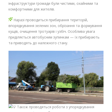
інфраструктури громади були чистими, охайними та
комфортними для жителів.
Наразі проводиться прибирання територій,
впорядкування зелених зон, обрізання та формування
кущів, очищення тротуарів і узбіч. Особлива увага
приділяється автобусним зупинкам — їх прибирають
та приводять до належного стану.
Також проводяться роботи з упорядкування