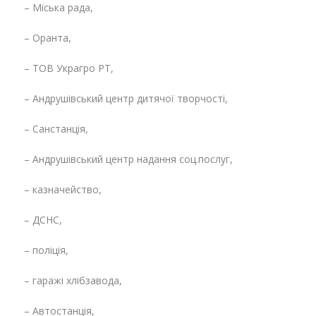
– Міська рада,
– Оранта,
– ТОВ Украгро РТ,
– Андрушівський центр дитячої творчості,
– Санстанція,
– Андрушівський центр надання соц.послуг,
– казначейство,
– ДСНС,
– поліція,
– гаражі хлібзавода,
– Автостанція,