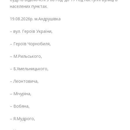
населених пунктах.
19.08.2026р. м.Андрушівка
– вул. Героїв України,
– Героїв Чорнобиля,
– М.Рильського,
– Б.Хмельницького,
– Леонтовича,
– Мічуріна,
– Вобяна,
– Я.Мудрого,