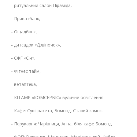
– ритуальний салон Піраміда,
– Приватбанк,
– Ощадбанк,
– дитсадок «Дзвіночок»,
– СФГ «Січ»,
– Фітнес тайм,
– ветаптека,
– КП АМР «КОМСЕРВІС» вуличне освітлення
– Кафе: Суші ракета, Бомонд, Старий замок.
– Перукарня: Чарівниця, Анна, біля кафе Бомонд.
– ФОП: Гудемчук, Шангутов, Маліновський, Койда,