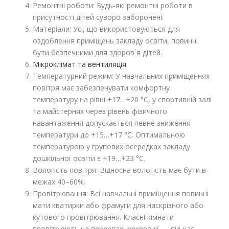
Ремонтні роботи: Будь-які ремонтні роботи в
присутності дітей суворо заборонені.
Матеріали: Усі, що використовуються для
оздоблення приміщень закладу освіти, повинні
бути безпечними для здоров`я дітей.
Мікроклімат та вентиляція
Температурний режим: У навчальних приміщеннях
повітря має забезпечувати комфортну
температуру на рівні +17…+20 °C, у спортивній залі
та майстернях через рівень фізичного
навантаження допускається певне зниження
температури до +15…+17 °C. Оптимальною
температурою у групових осередках закладу
дошкільної освіти є +19…+23 °C.
Вологість повітря: Відносна вологість має бути в
межах 40–60%.
Провітрювання: Всі навчальні приміщення повинні
мати кватирки або фрамуги для наскрізного або
кутового провітрювання. Класні кімнати
провітрюють на перервах, рекреації — під час