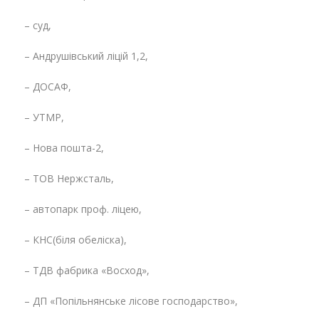
– суд,
– Андрушівський ліцій 1,2,
– ДОСАФ,
– УТМР,
– Нова пошта-2,
– ТОВ Нержсталь,
– автопарк проф. ліцею,
– КНС(біля обеліска),
– ТДВ фабрика «Восход»,
– ДП «Попільнянське лісове господарство»,