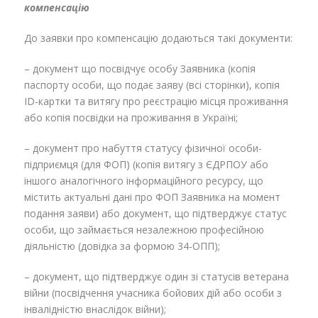
компенсацію
До заявки про компенсацію додаються такі документи:
– документ що посвідчує особу Заявника (копія
паспорту особи, що подає заяву (всі сторінки), копія
ID-картки та витягу про реєстрацію місця проживання
або копія посвідки на проживання в Україні;
– документ про набуття статусу фізичної особи-
підприємця (для ФОП) (копія витягу з ЄДРПОУ або
іншого аналогічного інформаційного ресурсу, що
містить актуальні дані про ФОП Заявника на момент
подання заяви) або документ, що підтверджує статус
особи, що займається незалежною професійною
діяльністю (довідка за формою 34-ОПП);
– документ, що підтверджує один зі статусів ветерана
війни (посвідчення учасника бойових дій або особи з
інвалідністю внаслідок війни);