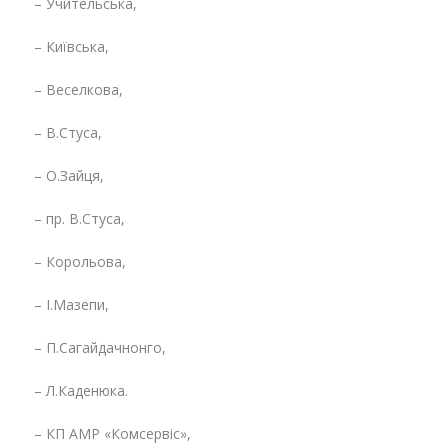
– Учительська,
– Київська,
– Веселкова,
– В.Стуса,
– О.Зайця,
– пр. В.Стуса,
– Корольова,
– І.Мазепи,
– П.Сагайдачнонго,
– Л.Каденюка.
– КП АМР «Комсервіс»,