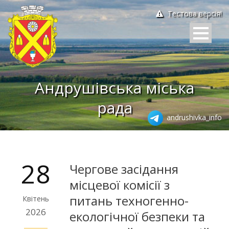
Тестова версія!
Андрушівська міська
рада
andrushivka_info
28
Чергове засідання
місцевої комісії з
питань техногенно-
Квітень
2026
екологічної безпеки та