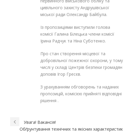
первинного військового обліку та
цивільного захисту Андрушівської
міської ради Олександр Байбула.
Із пропозиціями виступили голова
комісії Галина Білецька члени комісії
Ірина Радчук та Ніна Суботенко.
Про стан створення місцевої та
добровільної пожежної охорони, у тому
числі у складі Центрів безпеки громадян
доповів Ігор Гресєв.
З урахуванням обговорень та наданих
пропозицій, комісією прийняті відповідні
рішення .
Увага! Вакансія!
Обґрунтування технічних та якісних характеристик