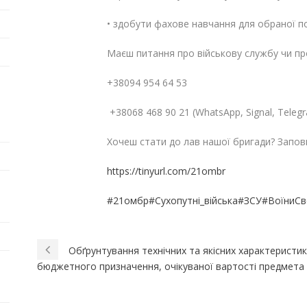
• здобути фахове навчання для обраної п
Маєш питання про військову службу чи про
+38094 954 64 53‬‬‬‬‬‬‬‬‬‬
‪‪‪‪‪‪‪‪‪ ‪+38068 468 90 21‬‬‬‬‬‬‬‬‬‬ (WhatsApp, Signal, Te
Хочеш стати до лав нашої бригади? Запов
https://tinyurl.com/21ombr
#21омбр
#Сухопутні_війська
#ЗСУ
#ВоїниС
Обґрунтування технічних та якісних характеристик 
бюджетного призначення, очікуваної вартості предмета 