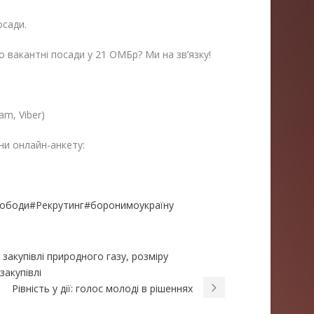
осади.
 вакантні посади у 21 ОМБр? Ми на зв’язку!
legram, Viber)
ни онлайн-анкету:
вободи
#Рекрутинг
#боронимоукраїну
закупівлі природного газу, розміру
закупівлі
Рівність у дії: голос молоді в рішеннях