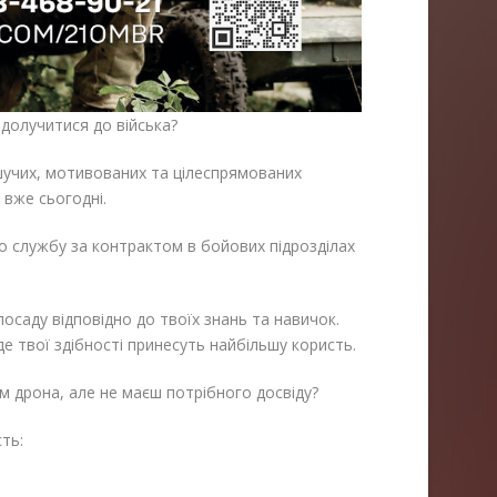
 долучитися до війська?
шучих, мотивованих та цілеспрямованих
р вже сьогодні.
о службу за контрактом в бойових підрозділах
саду відповідно до твоїх знань та навичок.
е твої здібності принесуть найбільшу користь.
ом дрона, але не маєш потрібного досвіду?
ть: