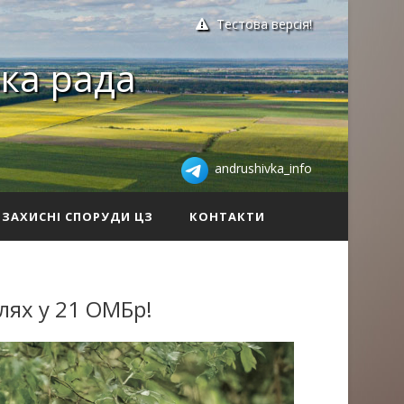
Тестова версія!
ка рада
andrushivka_info
ЗАХИСНІ СПОРУДИ ЦЗ
КОНТАКТИ
лях у 21 ОМБр!