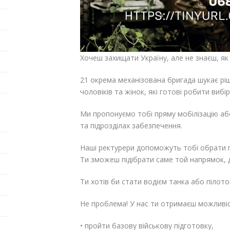
Хочеш захищати Україну, але не знаєш, як
21 окрема механізована бригада шукає рі
чоловіків та жінок, які готові робити вибі
Ми пропонуємо тобі пряму мобілізацію аб
та підрозділах забезпечення.
Наші ректурери допоможуть тобі обрати по
Ти зможеш підібрати саме той напрямок, д
Ти хотів би стати водієм танка або пілот
Не проблема! У нас ти отримаєш можливіс
• пройти базову військову підготовку,