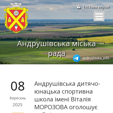
Тестова версія!
Андрушівська міська
рада
andrushivka_info
08
Андрушівська дитячо-
юнацька спортивна
школа імені Віталія
Вересень
2025
МОРОЗОВА оголошує