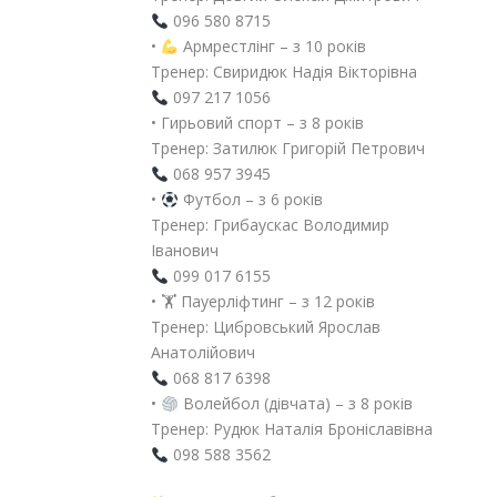
096 580 8715
•
Армрестлінг – з 10 років
Тренер: Свиридюк Надія Вікторівна
097 217 1056
• Гирьовий спорт – з 8 років
Тренер: Затилюк Григорій Петрович
068 957 3945
•
Футбол – з 6 років
Тренер: Грибаускас Володимир
Іванович
099 017 6155
• 🏋️ Пауерліфтинг – з 12 років
Тренер: Цибровський Ярослав
Анатолійович
068 817 6398
•
Волейбол (дівчата) – з 8 років
Тренер: Рудюк Наталія Броніславівна
098 588 3562