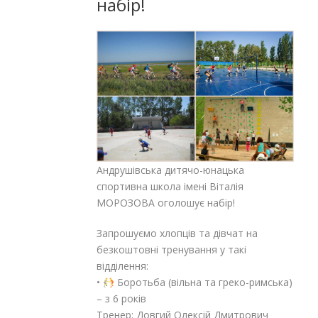
набір!
Андрушівська дитячо-юнацька
спортивна школа імені Віталія
МОРОЗОВА оголошує набір!
Запрошуємо хлопців та дівчат на
безкоштовні тренування у такі
відділення:
•
Боротьба (вільна та греко-римська)
– з 6 років
Тренер: Довгий Олексій Дмитрович