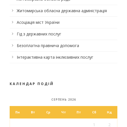
Житомирська обласна державна адміністрація
Асоціація міст України
Гід з державних послуг
Безоплатна правнича допомога
Інтерактивна карта інклюзивних послуг
КАЛЕНДАР ПОДІЙ
СЕРПЕНЬ 2026
Пн
Вт
Ср
Чт
Пт
Сб
Нд
1
2