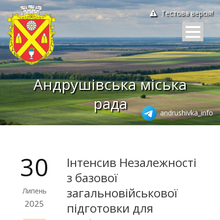
Тестова версія!
Андрушівська міська
рада
andrushivka_info
30
Інтенсив Незалежності
з базової
загальновійськової
Липень
2025
підготовки для