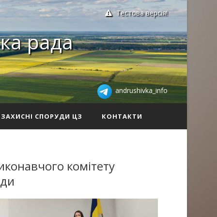
Тестова версія!
ка рада
andrushivka_info
ЗАХИСНІ СПОРУДИ ЦЗ
КОНТАКТИ
иконавчого комітету
ади