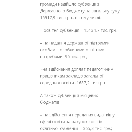
громади надійшло субвенції з
Державного бюджету на загальну суму
16917,9 тис. грн., в тому числі:
– освітня субвенція – 15134,7 тис. грн.;
– на надання державної підтримки
особам з особливими освітніми
потребами -96 тис.грн ;
-на здійснення доплат педагогічним
працівникам закладів загальної
середньої освіти -1687,2 тис.грн .
А також субвенції з місцевих
бюджетів
– на здійснення переданих видатків у
сфері освіти за рахунок коштів
освітньої субвенції – 365,3 тис. грн.;