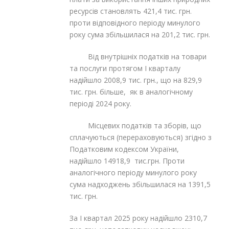
ресурсів становлять 421,4 тис. грн.
проти відповідного періоду минулого
року сума збільшилася на 201,2 тис. грн.
Від внутрішніх податків на товари
та послуги протягом І кварталу
надійшло 2008,9 тис. грн., що на 829,9
тис. грн. більше, як в аналогічному
періоді 2024 року.
Місцевих податків та зборів, що
сплачуються (перераховуються) згідно з
Податковим кодексом України,
надійшло 14918,9 тис.грн. Проти
аналогічного періоду минулого року
сума надходжень збільшилася на 1391,5
тис. грн.
За І квартал 2025 року надійшло 2310,7