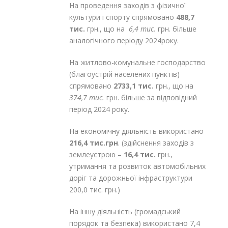
На проведення заходів з фізичної
культури і спорту спрямовано
488,7
тис.
грн., що на
6,4 тис.
грн. більше
аналогічного періоду 2024року.
На житлово-комунальне господарство
(благоустрій населених пунктів)
спрямовано
2733,1 тис.
грн., що на
374,7 тис.
грн. більше за відповідний
період 2024 року.
На економічну діяльність використано
216,4 тис.грн
. (здійснення заходів з
землеустрою –
16,4 тис.
грн.,
утримання та розвиток автомобільних
доріг та дорожньої інфраструктури
200,0 тис. грн.)
На іншу діяльність (громадський
порядок та безпека) використано 7,4