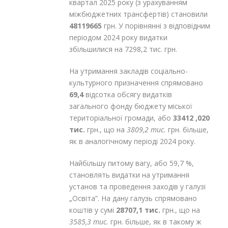
квартал 2025 року (з урахуванням
міжбюджетних трансфертів) становили
48119665
грн. У порівнянні з відповідним
періодом 2024 року видатки
збільшилися на 7298,2 тис. грн.
На утримання закладів соціально-
культурного призначення спрямовано
69,4
відсотка обсягу видатків
загального фонду бюджету міської
територіальної громади, або
33412 ,020
тис.
грн., що на
3809,2 тис.
грн. більше,
як в аналогічному періоді 2024 року.
Найбільшу питому вагу, або 59,7 %,
становлять видатки на утримання
установ та проведення заходів у галузі
„Освіта”. На дану галузь спрямовано
коштів у сумі
28707,1 тис.
грн., що на
3585,3 тис.
грн. більше, як в такому ж