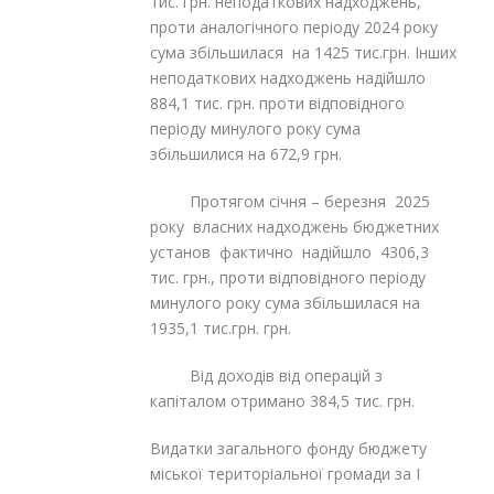
тис. грн. неподаткових надходжень,
проти аналогічного періоду 2024 року
сума збільшилася на 1425 тис.грн. Інших
неподаткових надходжень надійшло
884,1 тис. грн. проти відповідного
періоду минулого року сума
збільшилися на 672,9 грн.
Протягом січня – березня 2025
року власних надходжень бюджетних
установ фактично надійшло 4306,3
тис. грн., проти відповідного періоду
минулого року сума збільшилася на
1935,1 тис.грн. грн.
Від доходів від операцій з
капіталом отримано 384,5 тис. грн.
Видатки загального фонду бюджету
міської територіальної громади за І