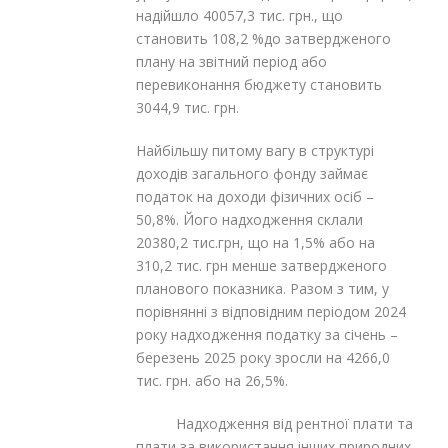
надійшло 40057,3 тис. грн., що
становить 108,2 %до затвердженого
плану на звітний період або
перевиконання бюджету становить
3044,9 тис. грн.
Найбільшу питому вагу в структурі
доходів загального фонду займає
податок на доходи фізичних осіб –
50,8%. Його надходження склали
20380,2 тис.грн, що на 1,5% або на
310,2 тис. грн менше затвердженого
планового показника. Разом з тим, у
порівнянні з відповідним періодом 2024
року надходження податку за січень –
березень 2025 року зросли на 4266,0
тис. грн. або на 26,5%.
Надходження від рентної плати та
плати за використання інших природних