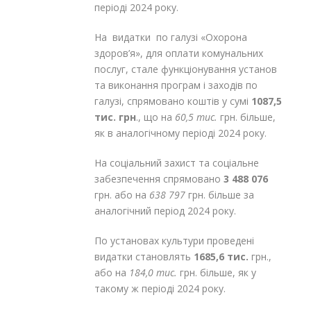
періоді 2024 року.
На видатки по галузі «Охорона
здоров’я», для оплати комунальних
послуг, стале функціонування установ
та виконання програм і заходів по
галузі, спрямовано коштів у сумі
1087,5
тис. грн
., що на
60,5 тис.
грн. більше,
як в аналогічному періоді 2024 року.
На соціальний захист та соціальне
забезпечення спрямовано
3 488 076
грн. або на
638 797
грн. більше за
аналогічний період 2024 року.
По установах культури проведені
видатки становлять
1685,6 тис.
грн.,
або на
184,0 тис.
грн. більше, як у
такому ж періоді 2024 року.