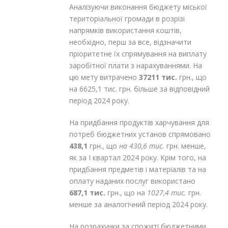
Аналізуючи виконання бюджету міської
територіальної громади в розрізі
напрямків використання коштів,
необхідно, перш за все, відзначити
пріоритетне їх спрямування на виплату
заробітної плати з нарахуваннями. На
цю мету витрачено
37211 тис.
грн., що
на 6625,1 тис. грн. більше за відповідний
період 2024 року.
На придбання продуктів харчування для
потреб бюджетних установ спрямовано
438,1
грн., що
на 430,6 тис.
грн. менше,
як за І квартал 2024 року. Крім того, на
придбання предметів і матеріалів та на
оплату наданих послуг використано
687,1 тис.
грн., що на
1027,4 тис.
грн.
менше за аналогічний період 2024 року.
На розрахунки за спожиті бюджетними