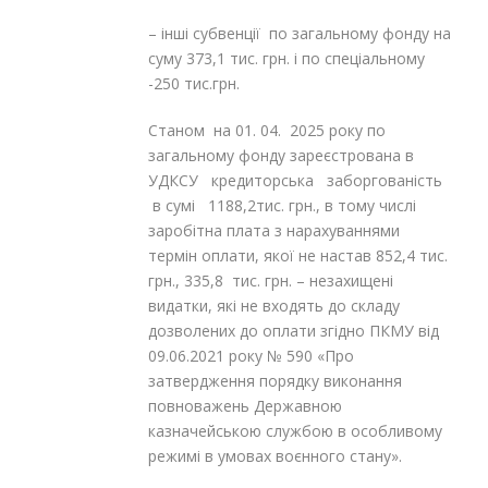
– інші субвенції по загальному фонду на
суму 373,1 тис. грн. і по спеціальному
-250 тис.грн.
Станом на 01. 04. 2025 року по
загальному фонду зареєстрована в
УДКСУ кредиторська заборгованість
в сумі 1188,2тис. грн., в тому числі
заробітна плата з нарахуваннями
термін оплати, якої не настав 852,4 тис.
грн., 335,8 тис. грн. – незахищені
видатки, які не входять до складу
дозволених до оплати згідно ПКМУ від
09.06.2021 року № 590 «Про
затвердження порядку виконання
повноважень Державною
казначейською службою в особливому
режимі в умовах воєнного стану».