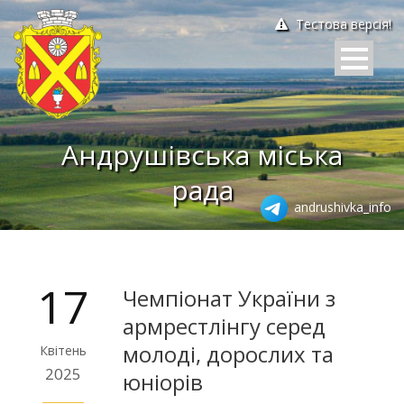
Тестова версія!
Андрушівська міська
рада
andrushivka_info
17
Чемпіонат України з
армрестлінгу серед
молоді, дорослих та
Квітень
2025
юніорів