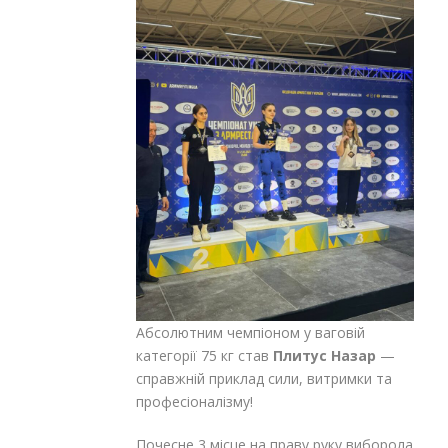
Абсолютним чемпіоном у ваговій
категорії 75 кг став
Плитус Назар
—
справжній приклад сили, витримки та
професіоналізму!
Почесне 3 місце на праву руку виборола