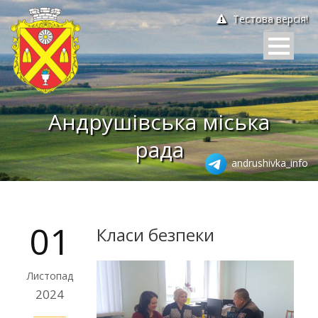
Тестова версія!
Андрушівська міська
рада
andrushivka_info
01
Класи безпеки
Листопад
2024