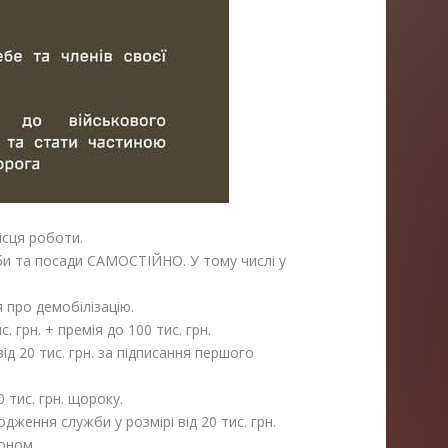
сця роботи.
би та посади САМОСТІЙНО. У тому числі у
 про демобілізацію.
 грн. + премія до 100 тис. грн.
д 20 тис. грн. за підписання першого
тис. грн. щороку.
дження служби у розмірі від 20 тис. грн.
оном.