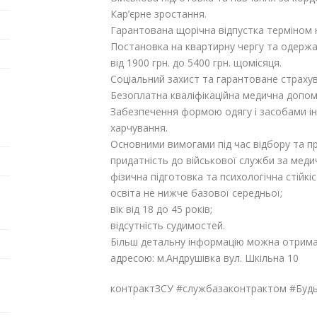
Кар’єрне зростання.
Гарантована щорічна відпустка терміном н
Постановка на квартирну чергу та одержан
від 1900 грн. до 5400 грн. щомісяця.
Соціальний захист та гарантоване страхув
Безоплатна кваліфікаційна медична допом
Забезпечення формою одягу і засобами ін
харчування.
Основними вимогами під час відбору та пр
придатність до військової служби за мед
фізична підготовка та психологічна стійкі
освіта не нижче базової середньої;
вік від 18 до 45 років;
відсутність судимостей.
Більш детальну інформацію можна отрима
адресою: м.Андрушівка вул. Шкільна 10
контрактЗСУ #службазаконтрактом #Будь