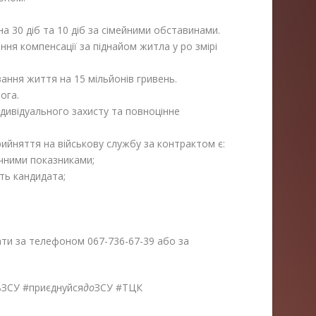
а 30 діб та 10 діб за сімейними обставинами.
ня компенсації за піднайом житла у ро змірі
ання життя на 15 мільйонів гривень.
ога.
дивідуального захисту та повноцінне
ийняття на військову службу за контрактом є:
ичними показниками;
сть кандидата;
ти за телефоном 067-736-67-39 або за
ЗСУ #приєднуйся
до
ЗСУ #ТЦК