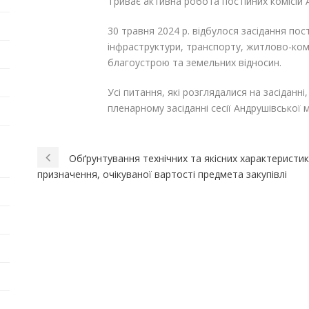
Триває активна робота постійних комісій А
30 травня 2024 р. відбулося засідання пост
інфраструктури, транспорту, житлово-ком
благоустрою та земельних відносин.
Усі питання, які розглядалися на засіданн
пленарному засіданні сесії Андрушівської м
Обґрунтування технічних та якісних характеристи
призначення, очікуваної вартості предмета закупівлі