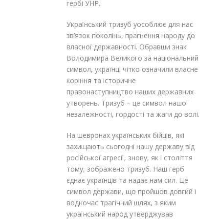
гербі УНР.
Український тризуб уособлює для нас
зв’язок поколінь, прагнення народу до
власної державності. Обравши знак
Володимира Великого за національний
символ, українці чітко означили власне
коріння та історичне
правонаступництво наших державних
утворень. Тризуб – це символ нашої
незалежності, гордості та жаги до волі.
На шевронах українських бійців, які
захищають сьогодні нашу державу від
російської агресії, знову, як і століття
тому, зображено тризуб. Наш герб
єднає українців та надає нам сил. Це
символ держави, що пройшов довгий і
водночас трагічний шлях, з яким
український народ утверджував