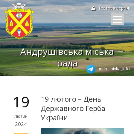
Тестова версія!
Андрушівська міська
рада
andrushivka_info
19
19 лютого – День
Державного Герба
України
Лютий
2024