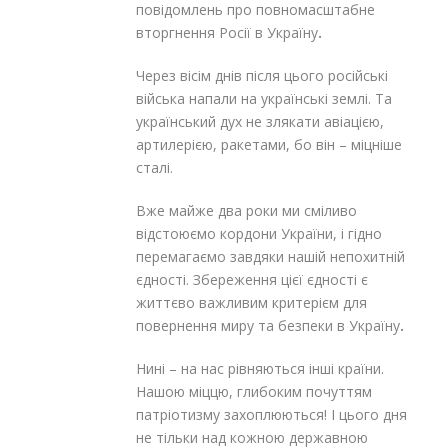
повідомлень про повномасштабне
вторгнення Росії в Україну
.
Через вісім днів після цього російські
війська напали на українські землі. Та
український дух не злякати авіацією,
артилерією, ракетами, бо він – міцніше
сталі.
Вже майже два роки ми сміливо
відстоюємо кордони України, і гідно
перемагаємо завдяки нашій непохитній
єдності. Збереження цієї єдності є
життєво важливим критерієм для
повернення миру та безпеки в Україну
.
Нині – на нас рівняються інші країни.
Нашою міццю, глибоким почуттям
патріотизму захоплюються! І цього дня
не тільки над кожною державною