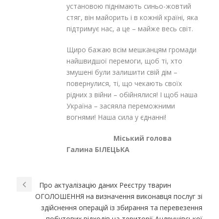
установою піднімають синьо-жовтий
стяг, він майорить і в кожній країні, яка
підтримує нас, а це – майже весь світ.
Щиро бажаю всім мешканцям громади
найшвидшої перемоги, щоб ті, хто
змушені були залишити свій дім –
повернулися, ті, що чекають своїх
рідних з війни – обійнялися! І щоб наша
Україна – засяяла переможними
вогнями! Наша сила у єднанні!
Міський голова
Галина БІЛЕЦЬКА
Про актуалізацію даних Реєстру тварин
ОГОЛОШЕННЯ на визначення виконавця послуг зі
здійснення операцій із збирання та перевезення
побутових відходів на території Андрушівської