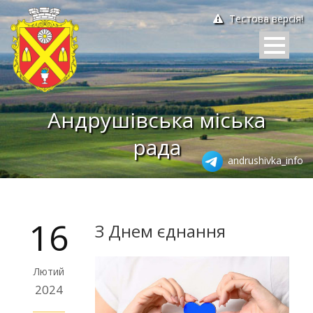
Тестова версія!
Андрушівська міська
рада
andrushivka_info
16
З Днем єднання
Лютий
2024