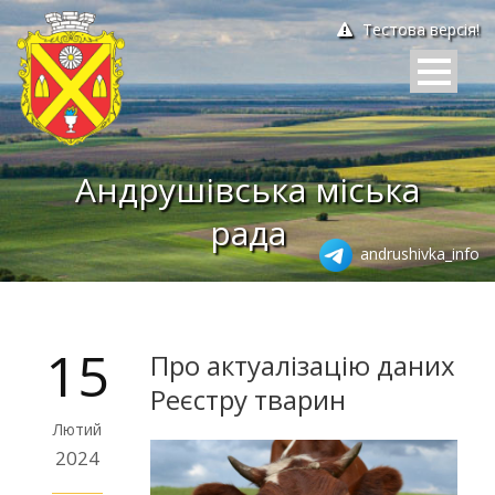
Тестова версія!
Андрушівська міська
рада
andrushivka_info
15
Про актуалізацію даних
Реєстру тварин
Лютий
2024