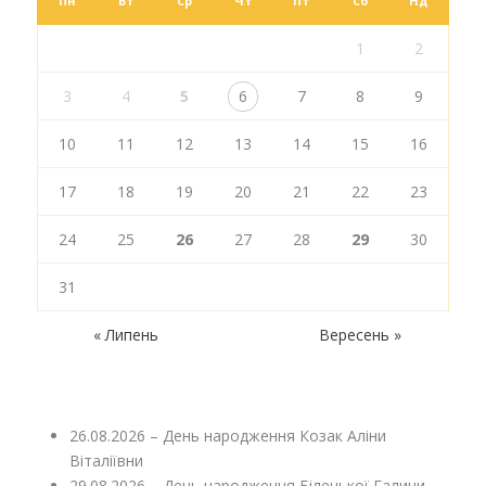
Пн
Вт
Ср
Чт
Пт
Сб
Нд
1
2
3
4
5
6
7
8
9
10
11
12
13
14
15
16
17
18
19
20
21
22
23
24
25
26
27
28
29
30
31
« Липень
Вересень »
26.08.2026 – День народження Козак Аліни
Віталіївни
29.08.2026 – День народження Білецької Галини