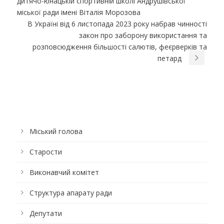
дитячо-юнацькій спортивній школі Андрушівської
міської ради імені Віталія Морозова
В Україні від 6 листопада 2023 року набрав чинності
закон про заборону використання та
розповсюдження більшості салютів, феєрверків та
петард
Міський голова
Старости
Виконавчий комітет
Структура апарату ради
Депутати