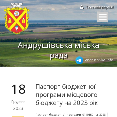
Тестова версія!
Андрушівська міська
рада
andrushivka_info
18
Паспорт бюджетної
програми місцевого
бюджету на 2023 рік
Грудень
2023
Паспорт_бюджетної_програми_0110150_на_2023
Заван