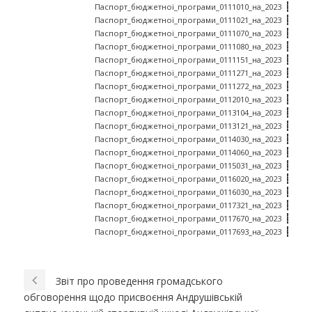
Паспорт_бюджетної_програми_0111010_на_2023
Заван
Паспорт_бюджетної_програми_0111021_на_2023
Заван
Паспорт_бюджетної_програми_0111070_на_2023
Заван
Паспорт_бюджетної_програми_0111080_на_2023
Заван
Паспорт_бюджетної_програми_0111151_на_2023
Заван
Паспорт_бюджетної_програми_0111271_на_2023
Заван
Паспорт_бюджетної_програми_0111272_на_2023
Заван
Паспорт_бюджетної_програми_0112010_на_2023
Заван
Паспорт_бюджетної_програми_0113104_на_2023
Заван
Паспорт_бюджетної_програми_0113121_на_2023
Заван
Паспорт_бюджетної_програми_0114030_на_2023
Заван
Паспорт_бюджетної_програми_0114060_на_2023
Заван
Паспорт_бюджетної_програми_0115031_на_2023
Заван
Паспорт_бюджетної_програми_0116020_на_2023
Заван
Паспорт_бюджетної_програми_0116030_на_2023
Заван
Паспорт_бюджетної_програми_0117321_на_2023
Заван
Паспорт_бюджетної_програми_0117670_на_2023
Заван
Паспорт_бюджетної_програми_0117693_на_2023
Заван
Звіт про проведення громадського
обговорення щодо присвоєння Андрушівській