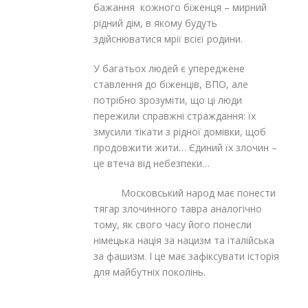
бажання кожного біженця – мирний
рідний дім, в якому будуть
здійснюватися мрії всієї родини.
У багатьох людей є упереджене
ставлення до біженців, ВПО, але
потрібно зрозуміти, що ці люди
пережили справжні страждання: їх
змусили тікати з рідної домівки, щоб
продовжити жити… Єдиний їх злочин –
це втеча від небезпеки…
Московський народ має понести
тягар злочинного тавра аналогічно
тому, як свого часу його понесли
німецька нація за нацизм та італійська
за фашизм. І це має зафіксувати історія
для майбутніх поколінь.