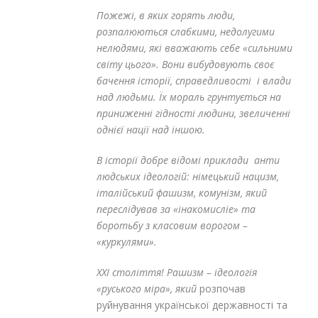
Пожежі, в яких горять люди,
розпалюються слабкими, недолугими
нелюдями, які вважають себе «сильними
світу цього». Вони вибудовують своє
бачення історії, справедливості і влади
над людьми. Їх мораль грунтується на
приниженні гідності людини, звеличенні
однієї нації над іншою.
В історії добре відомі приклади анти
людських ідеологій: німецький нацизм,
італійський фашизм, комунізм, який
переслідував за «інакомисліе» та
боротьбу з класовим ворогом –
«куркулями».
XXI століття! Рашизм – ідеологія
«руського міра», який
розпочав
руйнування української державності та