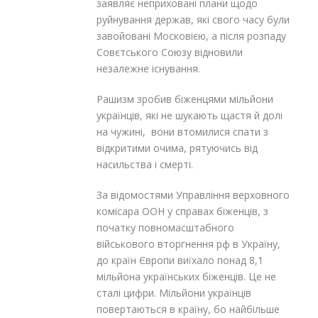
заявляє неприховані плани щодо
руйнування держав, які свого часу були
завойовані Московією, а після розпаду
Совєтського Союзу відновили
незалежне існування.
Рашизм зробив біженцями мільйони
українців, які не шукають щастя й долі
на чужині, вони втомилися спати з
відкритими очима, рятуючись від
насильства і смерті.
За відомостями Управління верховного
комісара ООН у справах біженців, з
початку повномасштабного
військового вторгнення рф в Україну,
до країн Європи виїхало понад 8,1
мільйона українських біженців. Це не
сталі цифри. Мільйони українців
повертаються в країну, бо найбільше