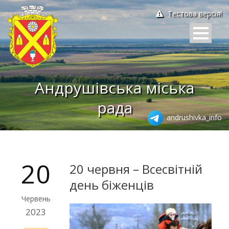
Тестова версія!
Андрушівська міська
рада
andrushivka_info
20
20 червня – Всесвітній
день біженців
Червень
2023