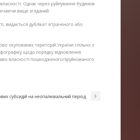
власності. Однак через руйнування будинків
лючаючи вище згаданий.
ті, видається дублікат втраченого або
сово окупованих територій України спільно з
інфографіку щодо порядку відновлення
раво власності пошкодженого/зруйнованого
вих субсидій на неопалювальний період