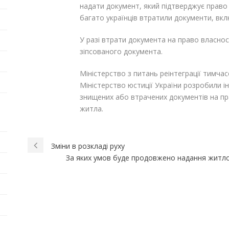
надати документ,
який підтверджує право 
багато українців втратили документи, вк
У разі втрати документа на право власнос
зіпсованого документа.
Міністерство з питань реінтеграції тимча
Міністерство юстиції України розробили 
знищених або втрачених документів на п
житла.
Зміни в розкладі руху
За яких умов буде продовжено надання житло