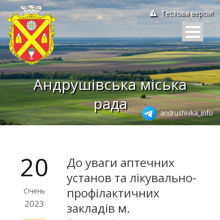
Тестова версія!
Андрушівська міська
рада
andrushivka_info
20
До уваги аптечних
установ та лікувально-
профілактичних
Січень
2023
закладів м.