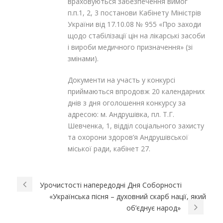
враховуються забезпечення вимог
п.п.1, 2, 3 постанови Кабінету Міністрів
України від 17.10.08 № 955 «Про заходи
щодо стабілізації цін на лікарські засоби
і вироби медичного призначення» (зі
змінами).
Документи на участь у конкурсі
приймаються впродовж 20 календарних
днів з дня оголошення конкурсу за
адресою: м. Андрушівка, пл. Т.Г.
Шевченка, 1, відділ соціального захисту
та охорони здоров’я Андрушівської
міської ради, кабінет 27.
Урочистості напередодні Дня Соборності
«Українська пісня – духовний скарб нації, який
об’єднує народ»