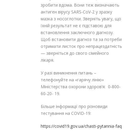
зробити вдома. Вони теж визначають
антиген вірусу SARS-CoV-2 у зразку
мазка з носоглотки. Зверніть увагу, що
їхній результат не є підставою для
встановлення заключного діагнозу.
Щоб встановити діагноз та за потреби
отримати листок про непрацездатність
— зверніться до свого сімейного
лікаря.
У разі виникнення питань –
телефонуйте на «гарячу лінію»
Міністерства охорони здоров’я: 0-800-
60-20- 19.
Більше інформації про різновиди
тестування на COVID-19:
https://covid19.gov.ua/chasti-pytannia-faq