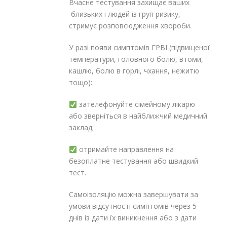
Вчасне тестування захищає ваших
близьких і людей із груп ризику,
стримує розповсюдження хвороби.
У разі появи симптомів ГРВІ (підвищеної
температури, головного болю, втоми,
кашлю, болю в горлі, чхання, нежитю
тощо):
зателефонуйте сімейному лікарю
або зверніться в найближчий медичний
заклад;
отримайте направлення на
безоплатне тестування або швидкий
тест.
Самоізоляцію можна завершувати за
умови відсутності симптомів через 5
днів із дати їх виникнення або з дати