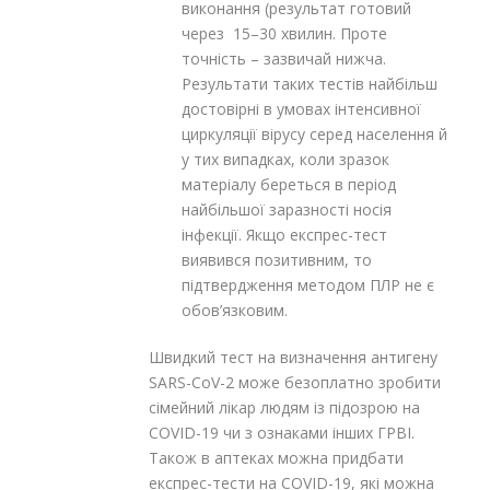
виконання (результат готовий
через 15–30 хвилин. Проте
точність – зазвичай нижча.
Результати таких тестів найбільш
достовірні в умовах інтенсивної
циркуляції вірусу серед населення й
у тих випадках, коли зразок
матеріалу береться в період
найбільшої заразності носія
інфекції. Якщо експрес-тест
виявився позитивним, то
підтвердження методом ПЛР не є
обов’язковим.
Швидкий тест на визначення антигену
SARS-CoV-2 може безоплатно зробити
сімейний лікар людям із підозрою на
COVID-19 чи з ознаками інших ГРВІ.
Також в аптеках можна придбати
експрес-тести на COVID-19, які можна