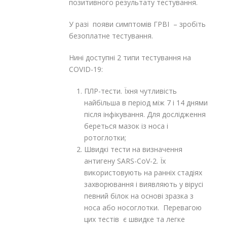
позитивного результату тестування.
У разі появи симптомів ГРВІ – зробіть
безоплатне тестування.
Нині доступні 2 типи тестування на
COVID-19:
ПЛР-тести. Їхня чутливість
найбільша в період між 7 і 14 днями
після інфікування. Для дослідження
береться мазок із носа і
ротоглотки;
Швидкі тести на визначення
антигену SARS-CoV-2. Їх
використовують на ранніх стадіях
захворювання і виявляють у вірусі
певний білок на основі зразка з
носа або носоглотки. Перевагою
цих тестів є швидке та легке