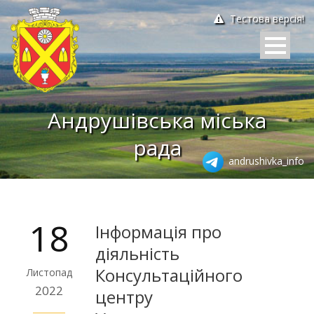
Тестова версія!
Андрушівська міська
рада
andrushivka_info
18
Інформація про
діяльність
Консультаційного
Листопад
2022
центру