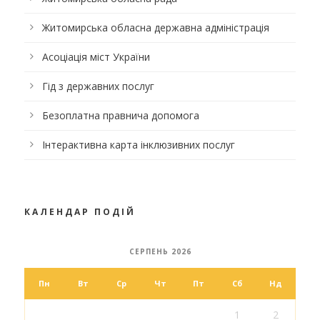
Житомирська обласна державна адміністрація
Асоціація міст України
Гід з державних послуг
Безоплатна правнича допомога
Інтерактивна карта інклюзивних послуг
КАЛЕНДАР ПОДІЙ
СЕРПЕНЬ 2026
Пн
Вт
Ср
Чт
Пт
Сб
Нд
1
2