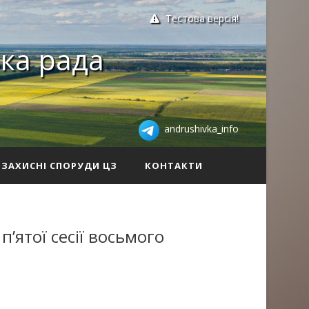
Тестова версія!
ка рада
andrushivka_info
ЗАХИСНІ СПОРУДИ ЦЗ
КОНТАКТИ
’ятої сесії восьмого