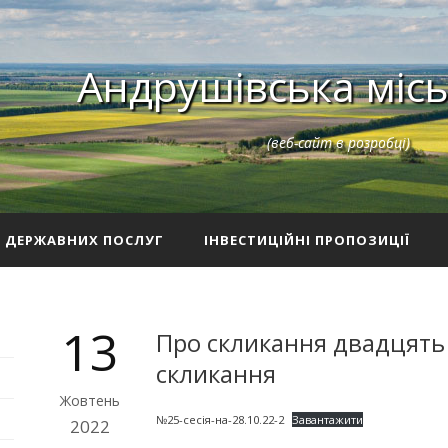
Андрушівська місь
(веб-сайт в розробці)
З ДЕРЖАВНИХ ПОСЛУГ
ІНВЕСТИЦІЙНІ ПРОПОЗИЦІЇ
13
Про скликання двадцять п
скликання
Жовтень
№25-сесія-на-28.10.22-2
Завантажити
2022