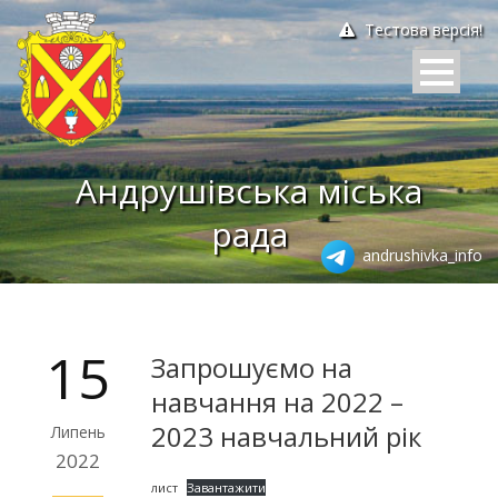
Тестова версія!
Андрушівська міська
рада
andrushivka_info
15
Запрошуємо на
навчання на 2022 –
2023 навчальний рік
Липень
2022
лист
Завантажити