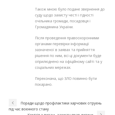
Також мною було подане звернення до
суду щодо захисту честі і гідності
очільника громади, посадовця і
Громадянина України.
Після проведення правоохоронними
органами перевірки інформації
зазначеної в заявах та прийняття
рішення по ним, всі ці документи буде
оприлюднено на офіційному сайті та у
соціальних мережах.
Переконана, що ЗЛО повинно бути
покарано.
Поради щодо профілактики харчових отруєнь
під час воєнного стану
Комісія з питань захисту прав дитини