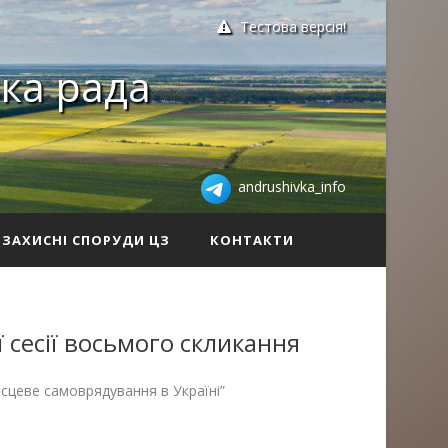
Тестова версія!
ка рада
andrushivka_info
ЗАХИСНІ СПОРУДИ ЦЗ
КОНТАКТИ
 сесії восьмого скликання
ісцеве самоврядування в Україні”