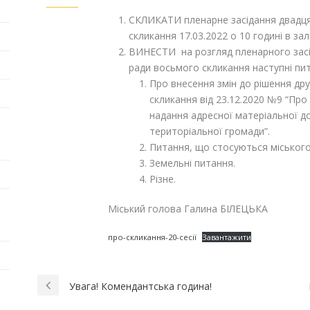
СКЛИКАТИ пленарне засідання двадцят
скликання 17.03.2022 о 10 годині в зал
ВИНЕСТИ на розгляд пленарного засіда
ради восьмого скликання наступні пи
Про внесення змін до рішення дру
скликання від 23.12.2020 №9 “П
надання адресної матеріальної д
територіальної громади”.
Питання, що стосуються міськог
Земельні питання.
Різне.
Міський голова Галина БІЛЕЦЬКА
про-скликання-20-сесії
Завантажити
Увага! Комендантська година!