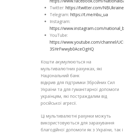
https://www.facebook.com/NationalBankO
Twitter:
https://twitter.com/NBUkraine
Telegram:
https://t.me/nbu_ua
Instagram:
https://www.instagram.com/national_bank_
YouTube:
https://www.youtube.com/channel/UCLWsi-
3SHrFwwyb0AceOgHQ
Кошти акумулюються на
мультивалютних рахунках, які
Національний банк
відкрив для підтримки Збройних Сил
України та для гуманітарної допомоги
українцям, які постраждалим від
російської агресії.
Ці мультивалютні рахунки можуть
використовуються для зарахування
благодійної допомоги як з України, так і