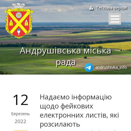
Тестова версія!
Андрушівська міська
рада
andrushivka_info
12
Надаємо інформацію
щодо фейкових
електронних листів, які
Березень
2022
розсилають