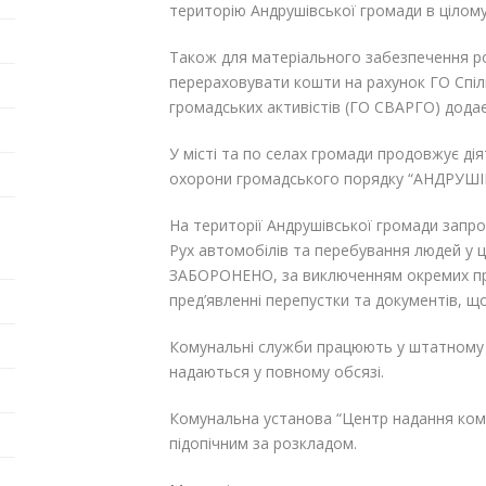
територію Андрушівської громади в цілом
Також для матеріального забезпечення 
перераховувати кошти на рахунок ГО Спіл
громадських активістів (ГО СВАРГО) додає
У місті та по селах громади продовжує д
охорони громадського порядку “АНДРУШ
На території Андрушівської громади запро
Рух автомобілів та перебування людей у ц
ЗАБОРОНЕНО, за виключенням окремих пра
пред’явленні перепустки та документів, щ
Комунальні служби працюють у штатному 
надаються у повному обсязі.
Комунальна установа “Центр надання кому
підопічним за розкладом.