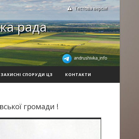
Тестова версія!
ка рада
andrushivka_info
ЗАХИСНІ СПОРУДИ ЦЗ
КОНТАКТИ
ської громади !