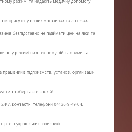
тному режимі та надають медичну допомогу
ти присутні у наших магазинах та аптеках.
инів безпідставно не підіймати ціни на ліки та
лючно у режимі визначеному військовими та
 працівників підприємств, установ, організацій
куєте та зберігаєте спокій!
 24\7, контактні телефони 04136-9-49-04,
вірте в українських захисників.