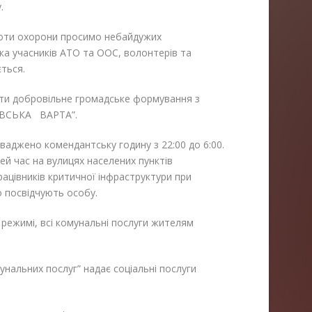
у.
роти охорони просимо небайдужих
ка учасників АТО та ООС, волонтерів та
ться.
іяти добровільне громадське формування з
ІВСЬКА ВАРТА”.
ваджено комендантську годину з 22:00 до 6:00.
ей час на вулицях населених пунктів
цівників критичної інфраструктури при
о посвідчують особу.
режимі, всі комунальні послуги жителям
нальних послуг” надає соціальні послуги