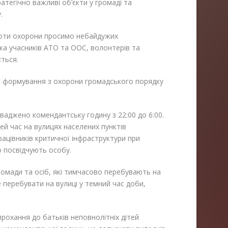
атегічно важливі об’єкти у громаді та
у.
роти охорони просимо небайдужих
ка учасників АТО та ООС, волонтерів та
ться.
ке формування з охорони громадського порядку
ваджено комендантську годину з 22:00 до 6:00.
ей час на вулицях населених пунктів
цівників критичної інфраструктури при
о посвідчують особу.
ромади та осіб, які тимчасово перебувають на
е перебувати на вулиці у темний час доби,
рохання до батьків неповнолітніх дітей