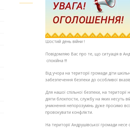
Шостий день війни !
Повідомляю Вас про те, що ситуація в Анд
спокійна !!!
Від учора на території громади діти шкіль
забезпечення безпеки до особливої вказі
Для нашої спільної безпеки, на територі
діяти блокпости, службу на яких несуть в
уникнення непорозумінь дуже просимо всіх
провокувати конфлікти.
На території Андрушівської громади несе 