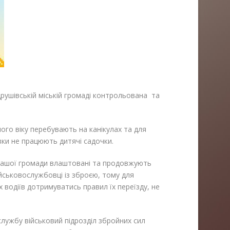
рушівській міській громаді контрольована та
ного віку перебувають на канікулах та для
вки не працюють дитячі садочки.
ї нашої громади влаштовані та продовжують
ійськовослужбовці із зброєю, тому для
 водіїв дотримуватись правил їх переїзду, не
службу військовий підрозділ збройних сил