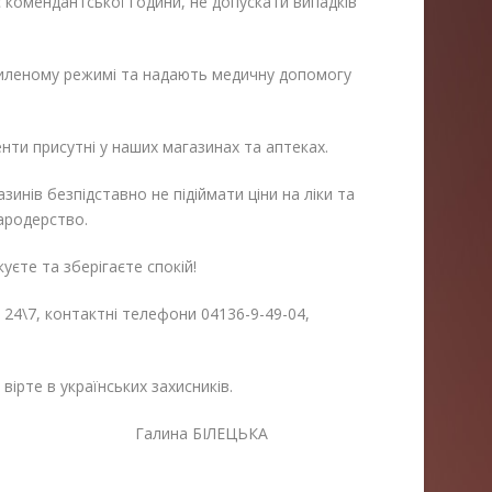
 комендантської години, не допускати випадків
иленому режимі та надають медичну допомогу
ти присутні у наших магазинах та аптеках.
инів безпідставно не підіймати ціни на ліки та
мародерство.
куєте та зберігаєте спокій!
 24\7, контактні телефони 04136-9-49-04,
вірте в українських захисників.
голова Галина БІЛЕЦЬКА