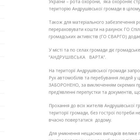
України – рота охорони, яка охороняє стр
територію Андрушівської громади в цілом
Також для матеріального забезпечення 
перераховувати кошти на рахунок ГО Спіл
громадських активістів (ГО СВАРГО) додає
У місті та по селах громади діє громадсь
“АНДРУШІВСЬКА ВАРТА”.
На території Андрушівської громади запро
Рух автомобілів та перебування людей у ц
ЗАБОРОНЕНО, за виключенням окремих пра
пред’явленні перепустки та документів, щ
Прохання до всіх жителів Андрушівської г
території громади, без гострої потреби н
вчасно повертатися додому.
Для уникнення нещасних випадків велике п