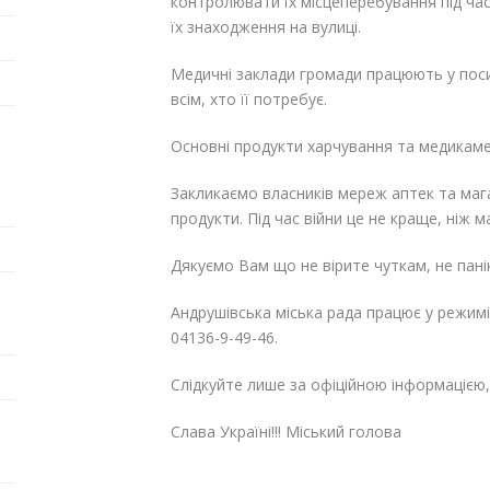
контролювати їх місцеперебування під час
їх знаходження на вулиці.
Медичні заклади громади працюють у пос
всім, хто її потребує.
Основні продукти харчування та медикамен
Закликаємо власників мереж аптек та магаз
продукти. Під час війни це не краще, ніж 
Дякуємо Вам що не вірите чуткам, не пані
Андрушівська міська рада працює у режимі
04136-9-49-46.
Слідкуйте лише за офіційною інформацією, 
Слава Україні!!! Міський 