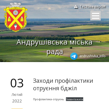
Тестова версія!
Андрушівська міська
рада
andrushivka_info
03
Заходи профілактики
отруєння бджіл
Лютий
Профілактика-отруєнь
Завантажити
2022