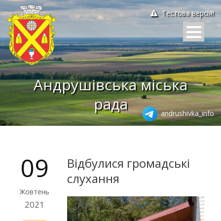
Тестова версія!
Андрушівська міська
рада
andrushivka_info
09
Відбулися громадські
слухання
Жовтень
2021