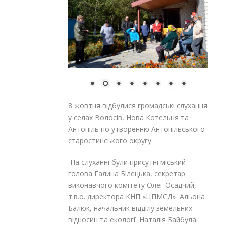
8 жовтня відбулися громадські слухання
у селах Волосів, Нова Котельня та
Антопіль по утворенню Антопільського
старостинського округу.
На слуханні були присутні міський
голова Галина Білецька, секретар
виконавчого комітету Олег Осадчий,
т.в.о. директора КНП «ЦПМСД» Альона
Балюк, начальник відділу земельних
відносин та екології Наталія Байбула.