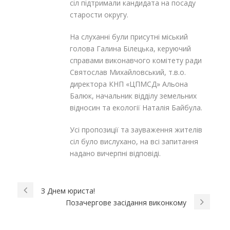
сіл підтримали кандидата на посаду
старости округу.
На слуханні були присутні міський
голова Галина Білецька, керуючий
справами виконавчого комітету ради
Святослав Михайловський, т.в.о.
директора КНП «ЦПМСД» Альона
Балюк, начальник відділу земельних
відносин та екології Наталія Байбула.
Усі пропозиції та зауваження жителів
сіл було вислухано, на всі запитання
надано вичерпні відповіді.
З Днем юриста!
Позачергове засідання виконкому