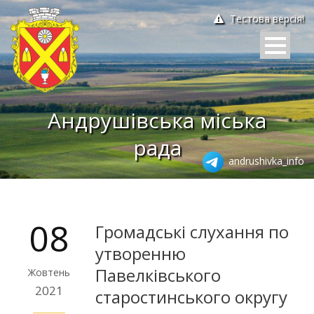
Тестова версія!
Андрушівська міська
рада
andrushivka_info
08
Громадські слухання по
утворенню
Павелківського
Жовтень
2021
старостинського округу