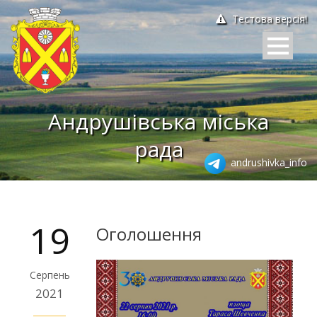
Тестова версія!
Андрушівська міська
рада
andrushivka_info
19
Оголошення
Серпень
2021