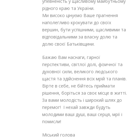
упевненість у щасливому майбутньому
рідного краю та України.
Ми високо цінуємо Ваше прагнення
наполегливо крокувати до своїх
вершин, бути успішними, щасливими та
відповідальними за власну долю та
долю своєї Батьківщини.
Бажаю Вам наснаги, гарної
перспективи, світлої долі, фізичної та
духовної сили, великого людського
щастя та здійснення всіх мрій та планів.
Вірте в себе, не бійтесь приймати
рішення, боріться за своє місце в житті.
За вами молодість і широкий шлях до
перемог! І нехай завжди будуть
молодими ваші душі, ваші серця, мрії і
помисли!
Міський голова