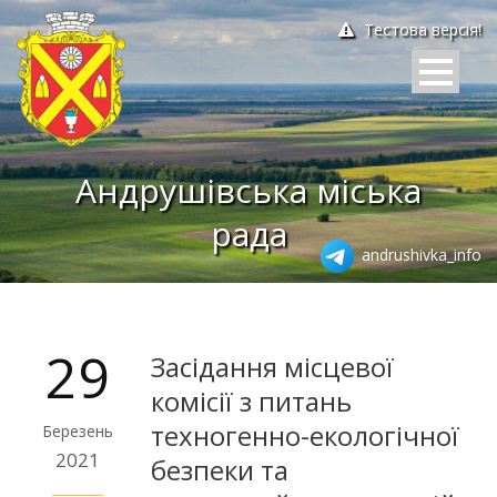
Тестова версія!
Андрушівська міська
рада
andrushivka_info
29
Засідання місцевої
комісії з питань
техногенно-екологічної
Березень
2021
безпеки та