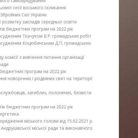
евого самоврядування
омої сесії восьмого скликання
Збройних Сил України
розвитку закладів середньої освіти
ів бюджетних програм на 2022 рік
судженим Ткачуком Б.Р. громадських робіт
асудженим Коцюбинським Д.П. громадських
 комісії з вивчення питання організації
ради
бюджетних програм на 2022 рік
 новорічних і різдвяних свят на території
службовців, загиблих, полонених, безвісти
ів бюджетних програм на 2022 рік
нергетика
рядження міського голови від 15.02.2021 р.
 Андрушівської міської ради та виконавчого