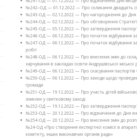
№241-ОД — 01.12.2022 — Про відзначення Дня місц
№242–ОД — 01.12.2022 — Про скликання двадцять сь
№243-ОД — 02.12.2022 — Про нагородження до Дня 
№244-ОД — 02.12.2022 — Про обговорення Стратегії 
№245-ОД — 05.12.2022 — Про затвердження паспорт
№246-ОД — 06.12.2022 — Про початок відбування за
№247-ОД — 06.12.2022 — Про початок відбування з
робіт
№248-ОД — 06.12.2022 — Про внесення змін до складу
харчування в закладах освіти Андрушівської міської 
№249-ОД — 06.12.2022 — Про скасування паспортів 
№250-ОД — 06.12.2022 — Про заходи щодо проведення
громади
№251-ОД — 19.12.2022 — Про участь дітей військово
зниклих у святковому заході
№252-ОД — 19.12.2022 — Про затвердження паспорт
№253-ОД — 20.12.2022 — Про відзначення до Дня е
№254-ОД — 20.12.2022 — Про внесення змін до розпо
№24-ОД «Про створення експертної комісії в апараті
комітету, інших виконавчих органів ради»