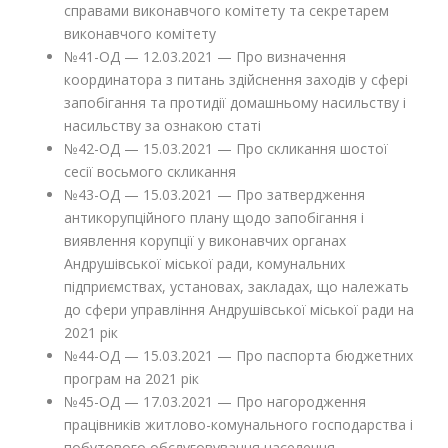
справами виконавчого комітету та секретарем
виконавчого комітету
№41-ОД — 12.03.2021 — Про визначення
координатора з питань здійснення заходів у сфері
запобігання та протидії домашньому насильству і
насильству за ознакою статі
№42-ОД — 15.03.2021 — Про скликання шостої
сесії восьмого скликання
№43-ОД — 15.03.2021 — Про затвердження
антикорупційного плану щодо запобігання і
виявлення корупції у виконавчих органах
Андрушівської міської ради, комунальних
підприємствах, установах, закладах, що належать
до сфери управління Андрушівської міської ради на
2021 рік
№44-ОД — 15.03.2021 — Про паспорта бюджетних
програм на 2021 рік
№45-ОД — 17.03.2021 — Про нагородження
працівників житлово-комунального господарства і
побутового обслуговування населення