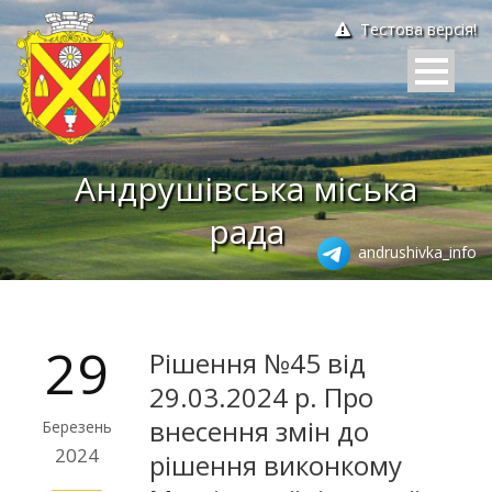
Тестова версія!
Андрушівська міська
рада
andrushivka_info
29
Рішення №45 від
29.03.2024 р. Про
внесення змін до
Березень
2024
рішення виконкому