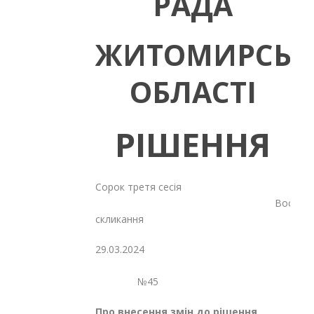
РАДА
ЖИТОМИРСЬК
ОБЛАСТІ
РІШЕННЯ
Сорок третя сесія
Восьмог
скликання
29.03.2024
№45
Про внесення змін до рішення