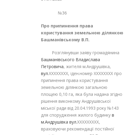
№36
Про припинення права
користування земельною ділянкою
Башманівському В.П.
Розглянувши заяву громадянина
Башманівського Владислава
Петровича
, жителя м.Андрушівка,
вул.
XXXXXXXX, іден.номер XXXXXXXX про
припинення права користування
земельною ділянкою загальною
площею 0,10 га, яка була надана згідно
рішення виконкому Андрушівської
міської ради від 20.04.1993 року №143
для спорудження жилого будинку
в
м.Андрушівка вул.
XXXXXXXXX
,
враховуючи рекомендації постійної