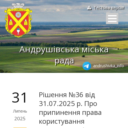
Тестова версія!
Андрушівська міська
рада
andrushivka_info
31
Рішення №36 від
31.07.2025 р. Про
припинення права
Липень
2025
користування