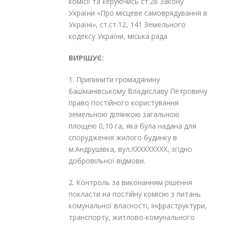
комісії та керуючись ст.26 Закону
України «Про місцеве самоврядування в
Україні», ст.ст.12, 141 Земельного
кодексу України, міська рада
ВИРІШУЄ:
1. Припинити громадянину
Башманівському Владиславу Петровичу
право постійного користування
земельною ділянкою загальною
площею 0,10 га, яка була надана для
спорудження жилого будинку в
м.Андрушівка, вул.XXXXXXXXX, згідно
добровільної відмови.
2. Контроль за виконанням рішення
покласти на постійну комісію з питань
комунальної власності, інфраструктури,
транспорту, житлово-комунального