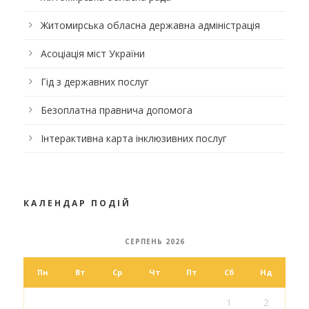
Житомирська обласна державна адміністрація
Асоціація міст України
Гід з державних послуг
Безоплатна правнича допомога
Інтерактивна карта інклюзивних послуг
КАЛЕНДАР ПОДІЙ
СЕРПЕНЬ 2026
Пн
Вт
Ср
Чт
Пт
Сб
Нд
1
2