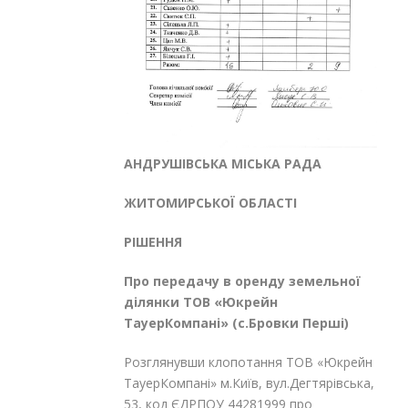
АНДРУШІВСЬКА МІСЬКА РАДА
ЖИТОМИРСЬКОЇ ОБЛАСТІ
РІШЕННЯ
Про передачу в оренду земельної
ділянки
ТОВ «Юкрейн
ТауерКомпані»
(с.Бровки Перші)
Розглянувши клопотання ТОВ «Юкрейн
ТауерКомпані» м.Київ, вул.Дегтярівська,
53, код ЄДРПОУ 44281999 про