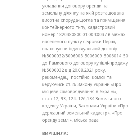
укладання договору оренди на
земельну ділянку на якій розташована
висотна споруда-щогла та приміщення
контейнерного типу, кадастровий
номер 1820380800:01:004:0037 в межах
населеного пункту с.Бровки Перші,
враховуючи індивідуальний договір
№5000032/5006003_5006009_5006014_500603
до Рамкового договору купівлі-продажу
№5000032 від 20.08.2021 року,
рекомендації постійної комісії та
керуючись ст.26 Закону України «Про
місцеве самоврядування в Україні»,
ст.ст.12, 93, 124, 126,134 Земельного
кодексу України, Законами України «Про
державний земельний кадастр», «Про
оренду землі», міська рада
ВИРІШИЛА: