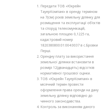
Передати ТОВ «Юкрейн
ТауерКомпані» в оренду терміном
на 7(сім) років земельну ділянку для
розміщення та експлуатації об’єктів
та споруд телекомунікацій,
загальною площею 0,1225 га,
кадастровий номер
1820380800:01:004:0037 в с.Бровки
Перші.
Орендну плату за використання
земельної ділянки встановити в
розмірі 12(дванадцять) відсотків
нормативної грошової оцінки.
ТОВ «Юкрейн ТауерКомпані» в
місячний термін провести
оформлення права оренди на дану
земельну ділянку відповідно до
чинного законодавства.
Контроль за виконанням даного