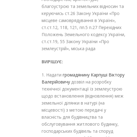
благоустрою та земельних відносин та
керуючись ст.26 Закону України «Про
місцеве самоврядування в Україні»,
ст.ст.12, 118, 121, пп.5 п.27 Перехідних
Положень Земельного кодексу України,
ст.ст.19, 55 Закону України «Про
землеустрій», міська рада
ВИРІШУЄ:
1. Надати
громадя
нину Карпуші Віктору
Валерійовичу
дозвіл на розробку
технічної документації із землеустрою
щодо встановлення (відновлення) меж
земельної ділянки в натурі (на
місцевості) з метою передачі у
власність для будівництва та
обслуговування житлового будинку,
господарських будівель та споруд