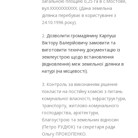
загальною площею 0,25 га в с.Мостове,
вул.XXXXXXXXXXX. (Дана земельна
ділянка перебуває в користуванні з
24.10.1996 року).
2.
Дозволити громадянину Карпуші
Віктору Валерійовичу замовити та
виготовити технічну документацію із
землеустрою щодо встановлення
(відновлення) меж земельної ділянки в
натурі (на місцевості).
3. Контроль за виконанням рішення
покласти на постійну комісію з питань
комунальної власності, інфраструктури,
транспорту, житлово-комунального
господарства, архітектури,
благоустрою та земельних відносин
(Петро РУДЮК) та секретаря ради
Ольгу ПРОКОПЕНКО.