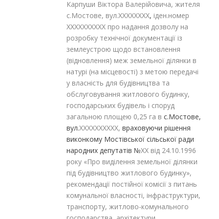
Карпуши Віктора Валерійовича, жителя
с.Мостове, вул.XXXXXXXX
,
іден.номер
XXXXXXXXXX про надання дозволу на
розробку технічної документації із
землеустрою щодо встановлення
(відновлення) меж земельної ділянки в
натурі (на місцевості) з метою передачі
у власність для будівництва та
обслуговування житлового будинку,
господарських будівель і споруд
загальною площею 0,25 га в
с.Мостове,
вул.
XXXXXXXXXX,
враховуючи рішення
виконкому Мостівської сільської ради
народних депутатів №
XX від 24.10.1996
року «Про виділення земельної ділянки
під будівництво житлового будинку»,
рекомендації постійної комісії з питань
комунальної власності, інфраструктури,
транспорту, житлово-комунального
господарства, архітектури,