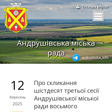
Тестова версія!
Андрушівська міська
рада
andrushivka_info
12
Про скликання
шістдесят третьої сесії
Андрушівської міської
Вересень
2025
ради восьмого