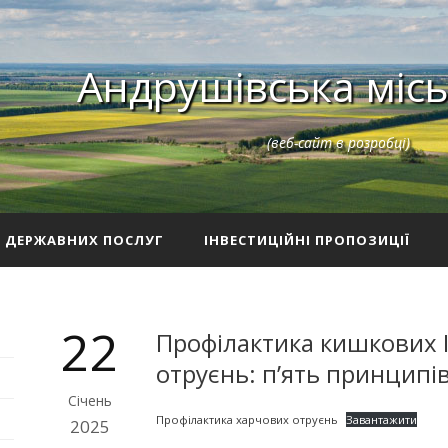
Андрушівська місь
(веб-сайт в розробці)
З ДЕРЖАВНИХ ПОСЛУГ
ІНВЕСТИЦІЙНІ ПРОПОЗИЦІЇ
22
Профілактика кишкових І
отруєнь: п’ять принципів
Січень
Профілактика харчових отруєнь
Завантажити
2025