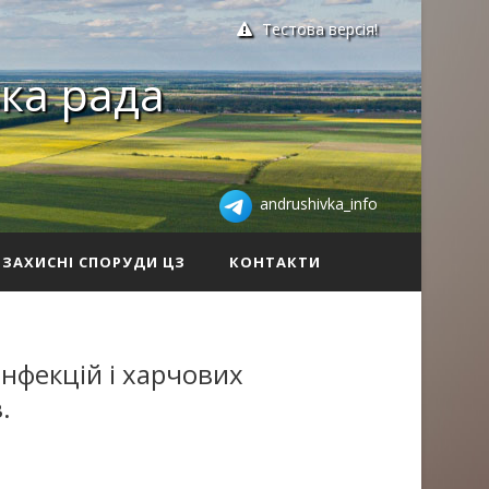
Тестова версія!
ка рада
andrushivka_info
ЗАХИСНІ СПОРУДИ ЦЗ
КОНТАКТИ
нфекцій і харчових
.