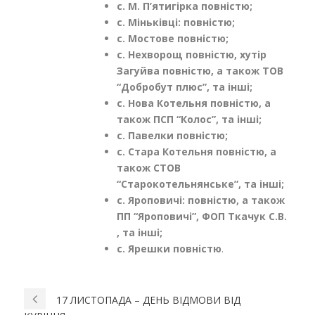
с. М. П’ятигірка повністю;
с. Міньківці: повністю;
с. Мостове повністю;
с. Нехворощ повністю, хутір
Загуйва повністю, а також ТОВ
“Добробут плюс”, та інші;
с. Нова Котельня повністю, а
також ПСП “Колос”, та інші;
с. Павелки повністю;
с. Стара Котельня повністю, а
також СТОВ
“Старокотельнянське”, та інші;
с. Яроповичі: повністю, а також
ПП “Яроповичі”, ФОП Ткачук С.В.
, та інші;
с. Ярешки повністю
.
17 ЛИСТОПАДА – ДЕНЬ ВІДМОВИ ВІД