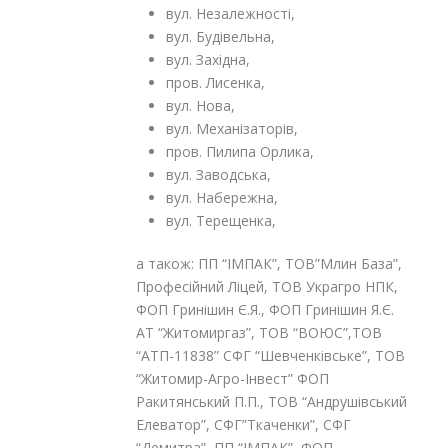
вул. Незалежності,
вул. Будівельна,
вул. Західна,
пров. Лисенка,
вул. Нова,
вул. Механізаторів,
пров. Пилипа Орлика,
вул. Заводська,
вул. Набережна,
вул. Терещенка,
а також: ПП “ІМПАК”, ТОВ”Млин База”,
Професійний Ліцей, ТОВ Украгро НПК,
ФОП Гринішин Є.Я., ФОП Гринішин Я.Є.
АТ “Житомиргаз”, ТОВ “ВОЮС”,ТОВ
“АТП-11838” СФГ “Шевченківське”, ТОВ
“Житомир-Агро-Інвест” ФОП
Ракитянський П.П., ТОВ “Андрушівський
Елеватор”, СФГ”Ткаченки”, СФГ
“Демитра”, ПП “ІМПАК”, ФОП