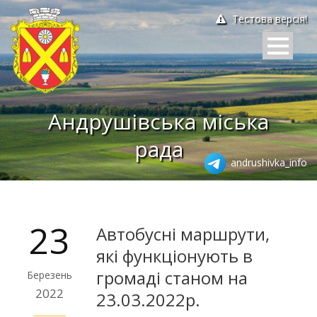
Тестова версія!
Андрушівська міська
рада
andrushivka_info
23
Автобусні маршрути,
які функціонують в
громаді станом на
Березень
2022
23.03.2022р.